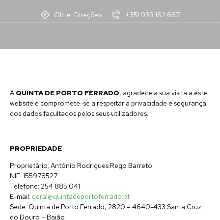
Obter Direções
+351 939 182 667
Política de Privacidade
A
QUINTA DE PORTO FERRADO
, agradece a sua visita a este
website e compromete-se a respeitar a privacidade e segurança
dos dados facultados pelos seus utilizadores.
PROPRIEDADE
Proprietário: António Rodrigues Rego Barreto
NIF: 155978527
Telefone: 254 885 041
E-mail:
geral@quintadeportoferrado.pt
Sede: Quinta de Porto Ferrado, 2820 – 4640-433 Santa Cruz
do Douro – Baião